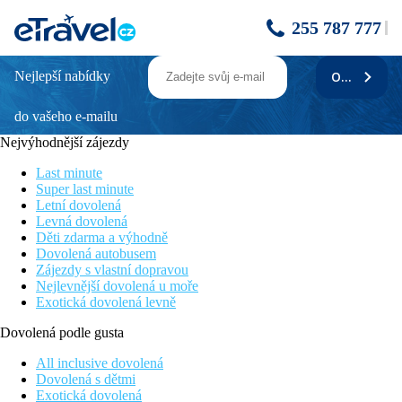
255 787 777
Nejlepší nabídky
ODEBÍRAT
Lagoon Attitude
do vašeho e-mailu
Wellness & SPA
Přímo u písečné pláže
Nejvýhodnější zájezdy
Pouze pro dospělé
Wi-fi internet zdarma
Last minute
3 bazény
Super last minute
Letní dovolená
Poloha
Levná dovolená
Hotel se nachází na okraji laguny Anse la Raie na severním
Děti zdarma a výhodně
pobřeží Mauricia. Letiště je vzdáleno cca 70km a 8km městečko
Dovolená autobusem
Grand Baie
Zájezdy s vlastní dopravou
Hotel je pouze pro starší 18ti let
Nejlevnější dovolená u moře
Exotická dovolená levně
Vybavení
Dovolená podle gusta
182 pokojů, vstupní hala, recepce, 4 restaurace (bufetová,
mořské plody, asijská, mauricijská), kiosk Taba-J (mauricijský
All inclusive dovolená
street food koncept a barbecue), fitness, 3 bary, 3 bazény (1
Dovolená s dětmi
vyhřívaný), butik, směnárna.
Exotická dovolená