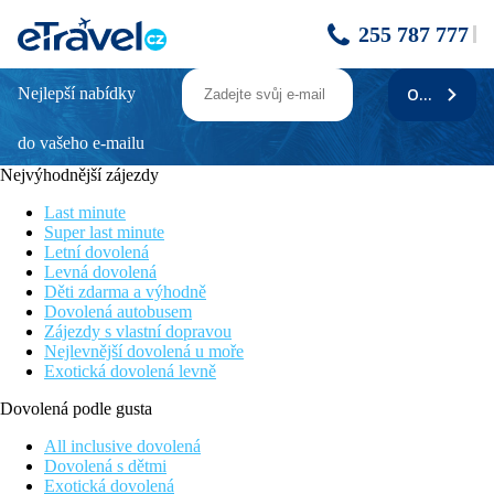
255 787 777
Nejlepší nabídky
ODEBÍRAT
Zilwa Attitude
do vašeho e-mailu
SPA centrum
Vhodné pro rodiny s dětmi
Nejvýhodnější zájezdy
Přímo u krásné písečné pláže
Sportovní aktivity
Last minute
Komfortní klimatizované pokoje
Super last minute
Letní dovolená
Poloha
Levná dovolená
Děti zdarma a výhodně
Hotel leží na soukromé pláži v části Calodyne. V blízkosti se
Dovolená autobusem
nachází další vyhlášené pláže. Nákupní centrum Grand Baie je
Zájezdy s vlastní dopravou
vzdáleno cca 10 km. Mezinárodní letiště je vzdáleno cca 70 km
Nejlevnější dovolená u moře
od hotelu.
Exotická dovolená levně
Vybavení
Dovolená podle gusta
Vstupní hala s recepcí, směnárna, hlavní restaurace, 6
All inclusive dovolená
tematických restaurací, 4 bazény ( z toho 1 pouze pro dospělé a
Dovolená s dětmi
1 dětský), 2 bary, konferenční místnost, dětský klub, SPA,
Exotická dovolená