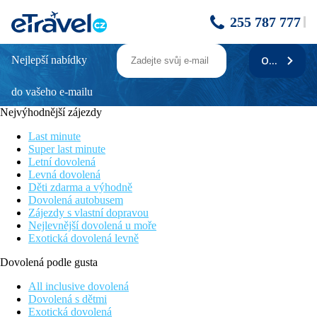
255 787 777
Nejlepší nabídky
ODEBÍRAT
Silver Beach Hotel
do vašeho e-mailu
Přímo u nádherné písečné pláže
Golfové hřiště cca 20 minut jízdy od hotelu
Nejvýhodnější zájezdy
Program All inclusive
Příznivá cena
Last minute
Skvělá volba pro prozkoumání okolí
Super last minute
Letní dovolená
Poloha
Levná dovolená
Děti zdarma a výhodně
Na východním pobřeží ostrova
Dovolená autobusem
v blízkosti vesničky Trou d’Eau Douce. Mezinárodní letiště
Zájezdy s vlastní dopravou
Mauricius je vzdáleno 50 km.
Nejlevnější dovolená u moře
Exotická dovolená levně
Vybavení
Dovolená podle gusta
Recepce, restaurace, bar,
bazén se sluneční terasou, obchod.
All inclusive dovolená
Dovolená s dětmi
Pokoje
Exotická dovolená