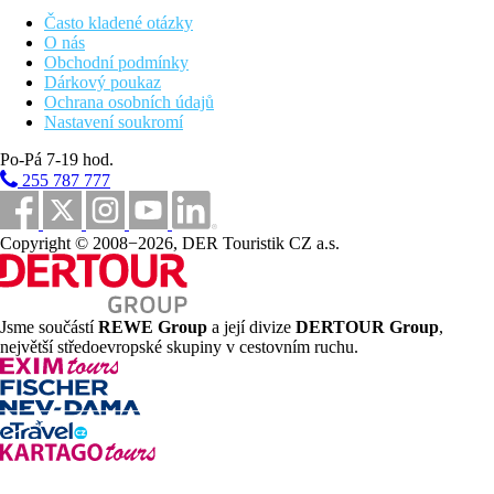
kajaky, vybavení na šnorchlování, windsurfing.
Často kladené otázky
All inclusive
O nás
Snídaně, oběd a večeře formou bufetu
Obchodní podmínky
nebo menu
Dárkový poukaz
Alkoholické a nealkoholické nápoje místní výroby
Ochrana osobních údajů
Šlapadla, kajaky, vybavení na šnorchlování,
Nastavení soukromí
windsurfing, stolní hry
Po-Pá 7-19 hod.
Děti
255 787 777
Hlídání dětí za poplatek.
Copyright © 2008−2026, DER Touristik CZ a.s.
Karty
VISA, MC.
Jsme součástí
REWE Group
a její divize
DERTOUR Group
,
Web
největší středoevropské skupiny v cestovním ruchu.
http://www.silverbeach.mu/
Internet
Zdarma: WiFi ve veřejných prostorách.
Poznámka