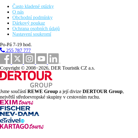
velké míče, skluzavka, závěsné bóje a další
Často kladené otázky
O nás
Stravování
Obchodní podmínky
Adam & Spa Kudowa Zdrój poskytuje stravování formou
Dárkový poukaz
polopenze - snídaně a večeře bufet
Ochrana osobních údajů
Nastavení soukromí
Vzdálenosti
Po-Pá 7-19 hod.
255 787 777
5 km
Centrum města
Bazény
Copyright © 2008−2026, DER Touristik CZ a.s.
Bazén s možností vyhřívání
Jsme součástí
REWE Group
a její divize
DERTOUR Group
,
Fotogalerie
největší středoevropské skupiny v cestovním ruchu.