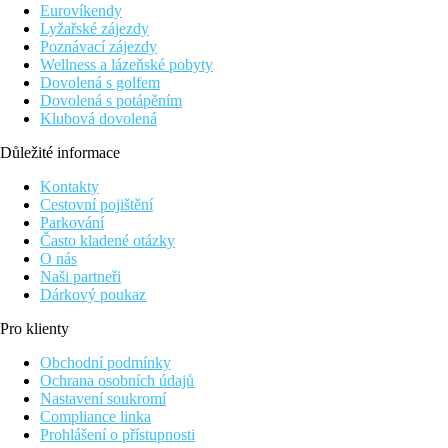
telefon
Eurovíkendy
TV/sat.
Lyžařské zájezdy
klimatizace
Poznávací zájezdy
trezor (za poplatek)
Wellness a lázeňské pobyty
koupelna/WC (vysoušeč vlasů)
Dovolená s golfem
balkon
Dovolená s potápěním
dětská postýlka (na vyžádání, zdarma)
Klubová dovolená
Ostatní typy pokojů (pokud není uvedeno jinak, mají pokoj
Důležité informace
Dvoulůžkový pokoj, Výhled bazén:
výhled na bazén.
Kontakty
Cestovní pojištění
Popis hotelu
Parkování
vstupní hala s recepcí
Často kladené otázky
restaurace s terasou
O nás
snack bar
Naši partneři
venkovní bazén
Dárkový poukaz
terasa s lehátky, slunečníky a osuškami zdarma
parkování (za poplatek, omezená kapacita)
Pro klienty
Popis pláže
Obchodní podmínky
městská kamenitá pláž cca 1600 m
Ochrana osobních údajů
Nastavení soukromí
Strava
Compliance linka
Snídaně
Prohlášení o přístupnosti
snídaně formou bufetu