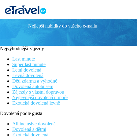
Nejlepší nabídky do vašeho e-mailu
Madeira Bright Star
Menší městský hotel ve výhodné poloze, v blízkosti historického
V blízkosto kasino, přístav a muzeum Ch. Ronalda
Nejvýhodnější zájezdy
Hotel vhodný zejména pro páry a dospělé klienty
Last minute
Informace o hotelu
Super last minute
Menší městský hotel s 18 pokoji a příjemnou atmosférou se nacház
Letní dovolená
nacházejí bary i restaurace, nakoupit můžete v blízkých obchodec
Levná dovolená
Děti zdarma a výhodně
Vzdálenost
Dovolená autobusem
pláž: 1600 m
Zájezdy s vlastní dopravou
letiště: 20 km
Nejlevnější dovolená u moře
centrum (Funchal): 1 km
Exotická dovolená levně
nákupní možnosti: 700 m
Dovolená podle gusta
Popis pokoje
All inclusive dovolená
Dvoulůžkový pokoj, Boční výhled na moře
Dovolená s dětmi
Exotická dovolená