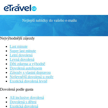
Nejlepší nabídky do vašeho e-mailu
Sani Dunes
Luxusní hotelový komplex
Přímo u dlouhé písečné pláže
Nejvýhodnější zájezdy
SPA centrum
3 restaurace (michelinský šéfkuchař)
Last minute
Mnoho sportovních aktivit
Super last minute
Letní dovolená
Čím je tento hotel výjimečný
Levná dovolená
Elegantní pětihvězdičkový hotel určený především pro dospělé a 
Děti zdarma a výhodně
budovách, z nichž některé mají přímý přístup k bazénu. Centrem r
Dovolená autobusem
středomořskou kuchyní a několik barů s výhledem na moře. Nechyb
Zájezdy s vlastní dopravou
hledající kombinaci klidného prostředí, komfortu a kvalitních slu
Nejlevnější dovolená u moře
Exotická dovolená levně
Poloha
Dovolená podle gusta
Luxusní resort přímo u nádherné pláže poloostrova Chalkidiki. 
All inclusive dovolená
Oblast Chalkidiki.
Dovolená s dětmi
Exotická dovolená