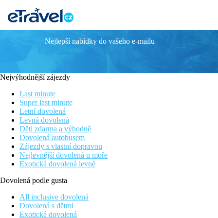
Nejlepší nabídky do vašeho e-mailu
Oceanis
Rodinný hotel s příjemnou atmosférou
V pěší dostupnosti centra městečka Poros
Nejvýhodnější zájezdy
Klidná dovolená
Pronájem kol
Last minute
Wi-Fi zdarma
Super last minute
Letní dovolená
Informace o hotelu
Levná dovolená
Děti zdarma a výhodně
Menší, rodinný hotel ve svahu s výhledem na přístav. Centrum m
Dovolená autobusem
Zájezdy s vlastní dopravou
Vzdálenost
Nejlevnější dovolená u moře
pláže: 1000 m
Exotická dovolená levně
letiště: 38 km Kefalonie
centra: 0.8 km (Poros)
Dovolená podle gusta
nákupních možností: 400 m
All inclusive dovolená
Popis pokoje
Dovolená s dětmi
Exotická dovolená