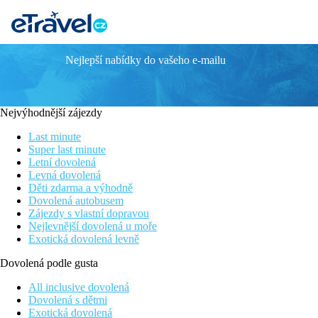
Nejlepší nabídky do vašeho e-mailu
La Riviera Barbati Apartments
Novinka v nabídce
Přímo na vyhlášené pláži Barbati
Nejvýhodnější zájezdy
Komplex studií a apartmánů s vlastní kuchyňkou
Mezonety a vily s privátním bazénem
Last minute
Snack bar u pláže
Super last minute
Letní dovolená
Poloha
Levná dovolená
Hotelový areál umístěný v olivovém háji na vyhlášené pláži Barb
Děti zdarma a výhodně
Dovolená autobusem
Vybavení
Zájezdy s vlastní dopravou
V areálu řecká restaurace, snack bar, venkovní bazén s výhledem 
Nejlevnější dovolená u moře
Exotická dovolená levně
Pokoje
Studio, Výhled zahrada:
koupelna/WC, TV/sat., vysoušeč vlasů,
Dovolená podle gusta
toastovač), umístěné v přízemí (terasa), max. pro 3 osoby, přist
All inclusive dovolená
Ostatní typy pokojů
(pokud není uvedeno jinak, mají pokoje v
Dovolená s dětmi
Apartmán, 1 ložnice, Výhled zahrada:
prostornější, od
Exotická dovolená