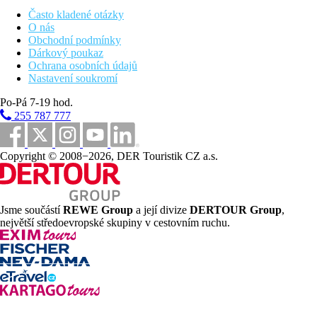
Suita, 1 ložnice, Výhled zahrada:
oddělená ložnice a
Často kladené otázky
obývací pokoj
O nás
Suita, 1 ložnice, Výhled moře:
oddělená ložnice a
Obchodní podmínky
obývací pokoj
Dárkový poukaz
Ochrana osobních údajů
Popis hotelu
Nastavení soukromí
vstupní hala s recepcí
hlavní restaurace
Po-Pá 7-19 hod.
hlavní bar
255 787 777
bar u bazénu
2 bazény se sladkou vodou (lehátka, slunečníky a osušky
zdarma)
Copyright © 2008−2026, DER Touristik CZ a.s.
dětský bazén
dětské hřiště
snack bar
Jsme součástí
REWE Group
a její divize
DERTOUR Group
,
Popis pláže
největší středoevropské skupiny v cestovním ruchu.
oblázková
písčitá pláž vzdálená 350 m
slunečníky a lehátka (za poplatek cca 6 EUR/set/den), od
hotelu zajištěná doprava minibusem na pláž a zpět v
hotelem stanovenou dobu
Strava v ceně
Polopenze: