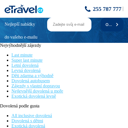
255 787 777
Nejlepší nabídky
ODEBÍRAT
Dorieas
do vašeho e-mailu
Vhodné pro rodiny s dětmi
Venkovní bazén s lehátky a slunečníky zdarma
Nejvýhodnější zájezdy
Centrum živého střediska Faliraki cca 1000 m
Největší aquapark ostrova cca 3km
Last minute
Výborný poměr polohy hotelu a ceny
Super last minute
Letní dovolená
Poloha
Levná dovolená
Děti zdarma a výhodně
Hotel nedaleko rušného letoviska Faliraki s mnoha obchody,
Dovolená autobusem
tavernami a bary, cca 1000 m od pláže, nejbližší minimarket cca
Zájezdy s vlastní dopravou
200 m. Největší aquapark ostrova cca 2km. Hlavní město
Nejlevnější dovolená u moře
Rhodos 16km. Zastávka autobusu cca 450 m.
Exotická dovolená levně
Vybavení
Dovolená podle gusta
Hlavní budova a 3 vedlejší budovy, celkem 115 pokojů. V
All inclusive dovolená
hlavní budově sesterského hotelu Diagoras recepce, trezor za
Dovolená s dětmi
poplatek, restaurace, bar, centrální klimatizace. Venkovní bazén
Exotická dovolená