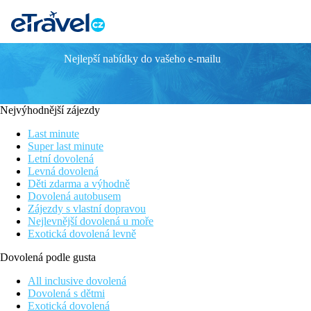
Nejlepší nabídky do vašeho e-mailu
Grecotel LUX ME Dama Dama Rhodes
Moderní hotelový řetězce Grecotel
Atraktivní poloha v klidnější části letoviska, ale zároveň v blízko
Nejvýhodnější zájezdy
V subtropické udržované zahradě
Přímo u krásné pláže
Last minute
Spa o rozloze 700m2
Super last minute
Letní dovolená
Poloha
Levná dovolená
Děti zdarma a výhodně
Kvalitní moderní hotel ve velké subtropické zahradě cca 3 km o
Dovolená autobusem
m). Letiště Rhodos je vzdáleno cca 20 km.
Zájezdy s vlastní dopravou
Nejlevnější dovolená u moře
Vybavení
Exotická dovolená levně
307 pokojů a bungalovů v rozlehlé zahradě, vstupní hala s recepcí
Dovolená podle gusta
bazén s prosklenou střechou, lehátka a slunečníky zdarma.
All inclusive dovolená
Pokoje
Dovolená s dětmi
Dvoulůžkový pokoj:
koupelna/WC (vysoušeč vlasů), kli
Exotická dovolená