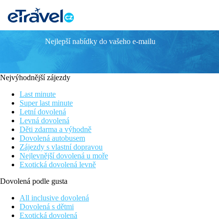
Nejlepší nabídky do vašeho e-mailu
The Ixian Grand & Suites
Luxusní hotel na břehu Egejského moře
Pouze pro dospělé osoby
Nejvýhodnější zájezdy
Taverny a obchůdky cca 10 minut chůze
Pokoje s privátním a sdíleným bazénem
Last minute
Hlavní město Rhodos 7km
Super last minute
Letní dovolená
Poloha
Levná dovolená
Děti zdarma a výhodně
Hotel je určen pouze pro dospělé (18+) a nachází se v klidnější
Dovolená autobusem
Rhodos je vzdáleno 13 km od hotelu.
Zájezdy s vlastní dopravou
Nejlevnější dovolená u moře
Vybavení
Exotická dovolená levně
V udržované zahradě, vstupní hala s recepcí, 2 výtahy v hlavní 
Dovolená podle gusta
slunečníky a osuškami zdarma. Knihovna, služby prádelny, vnitřn
All inclusive dovolená
Pokoje
Dovolená s dětmi
Dvoulůžkový pokoj, Výhled do krajiny:
koupelna/WC (vysoušeč
Exotická dovolená