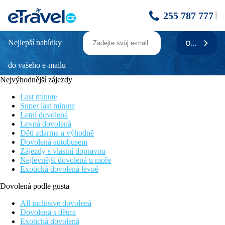
255 787 777
Nejlepší nabídky
ODEBÍRAT
Elvita
do vašeho e-mailu
Novinka v nabídce
Přímo u pláže
Nejvýhodnější zájezdy
Moderní hotel
2,5 m od centra letoviska Lardos
Last minute
Skvělý poměr ceny a kvality
Super last minute
Letní dovolená
Poloha
Levná dovolená
V jižní části Rhodosu, 2,5 km od centar tradičního řeckého
Děti zdarma a výhodně
letoviska Lardos s tavernami a obchody. Cca 300 m od hotelu
Dovolená autobusem
taverny a bary. Autobusová zastávka cca 250m. Hlavní město
Zájezdy s vlastní dopravou
Rhodos cca 50 km.
Nejlevnější dovolená u moře
Exotická dovolená levně
Vybavení
Dovolená podle gusta
Moderní renvovaný hotel (2018/2019). Vstupní hala s recepcí,
restaurace a bar u bazénu i na pláži. V zahradě bazén a menší
All inclusive dovolená
dětský bazén, slunečníky a osuškami zdarma.
Dovolená s dětmi
Exotická dovolená