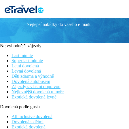
Nejlepší nabídky do vašeho e-mailu
Elvita
Novinka v nabídce
Přímo u pláže
Nejvýhodnější zájezdy
Moderní hotel
2,5 m od centra letoviska Lardos
Last minute
Skvělý poměr ceny a kvality
Super last minute
Letní dovolená
Poloha
Levná dovolená
V jižní části Rhodosu, 2,5 km od centar tradičního řeckého le
Děti zdarma a výhodně
Dovolená autobusem
Vybavení
Zájezdy s vlastní dopravou
Nejlevnější dovolená u moře
Moderní renvovaný hotel (2018/2019). Vstupní hala s recepcí, r
Exotická dovolená levně
Pokoje
Dovolená podle gusta
Dvoulůžkový pokoj:
koupelna/WC (vysoušeč vlasů), TV/sat., kl
All inclusive dovolená
Dovolená s dětmi
Ostatní typy pokojů (pokud není uvedeno jinak, mají pokoj
Exotická dovolená