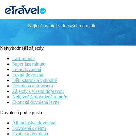
Nejlepší nabídky do vašeho e-mailu
Kamari Plus
Novinka v nabídce
Hotel přímo u dlouhé pláže
Nejvýhodnější zájezdy
Hotel s rodinou atmosférou
Program all inclusive
Last minute
Městeško Lardos 2km
Super last minute
Letní dovolená
Poloha
Levná dovolená
Děti zdarma a výhodně
Resort u krásné pláže. V menším turistickém letovisku Lardos, 
Dovolená autobusem
pískem, s tavernami, obchůdky a bary (cca 5km). Historické měs
Zájezdy s vlastní dopravou
Nejlevnější dovolená u moře
Vybavení
Exotická dovolená levně
Moderní zcela renovovaný hotel (2019/2020) v udržované zaharadě,
Dovolená podle gusta
Osušky oproti depozitu.
All inclusive dovolená
Pokoje
Dovolená s dětmi
Exotická dovolená