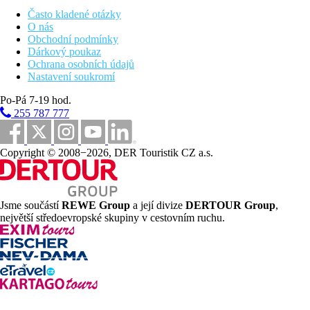
dětský bazén
terasa na slunění s lehátky a slunečníky zdarma, osušky
Často kladené otázky
oproti depozitu
O nás
v sousední sesterském resortu 4 bazény pro dospělé a 2
Obchodní podmínky
dětské bazény,
aquapark se 6 skluzavkami a chobotnicí
Dárkový poukaz
1 bar v resortu a dalších 5 v sesterském hotelu
Ochrana osobních údajů
1 á la carte (Gril) v resortu a dalších 6 á la carte restaurací
Nastavení soukromí
(mexická, italská, asijská, řecká, sushi, Ryby & Grill) v
Po-Pá 7-19 hod.
sesterském sousedním hotelu
minimarket a obchod se suvenýry v sesterském hotelu
255 787 777
Copyright © 2008−2026, DER Touristik CZ a.s.
Popis pláže
nádherná písečnooblázková pláž
lehátka a slunečníky na pláži zdarma
restaurace a bar na pláži v ceně all inclusive
Jsme součástí
REWE Group
a její divize
DERTOUR Group
,
osušky oproti depozitu
největší středoevropské skupiny v cestovním ruchu.
Stravování
All inclusive
Snídaně formou bufetu (07.00-10.30 hod.), pozdní
kontientální snídaně (10.30-11.00 hod.)
Oběd formou bufetu (12.30-14.30 hod.)
Včeře formou bufetu (18.30-21.15 hod) včetně
tematických večerů, pro pozdní přílety bufet (21.00-22.30