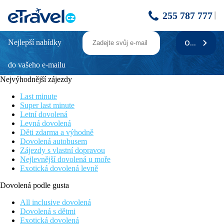
255 787 777
Nejlepší nabídky
ODEBÍRAT
Lindos Breeze Beach
do vašeho e-mailu
Moderní renovovaný pětihvězdičkový hotel (2019)
Velký aquapark v sousední sesterském hotelu
Nejvýhodnější zájezdy
Hotel s programem all inclusive
Á la carte restaurace v ceně
Last minute
Vhodný pro rodiny s dětmi
Super last minute
Letní dovolená
Informace o hotelu
Levná dovolená
Děti zdarma a výhodně
Nedávno renovovaný hotel na jihu ostrova mezi středisky
Dovolená autobusem
Lardos a Kiotari, cca 1,5 km od Kiotari s bary, tavernami a
Zájezdy s vlastní dopravou
obchody. Historické město Lindos cca 15 km. Město Rhodos
Nejlevnější dovolená u moře
cca 60 km od hotelu. Letiště Rhodos vzdáleno zhruba 65 km od
Exotická dovolená levně
hotelu.
Dovolená podle gusta
Vzdálenost
pláže: 200 m
All inclusive dovolená
letiště: 60 km
Dovolená s dětmi
centra: 1,5 km
Exotická dovolená