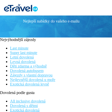
Nejlepší nabídky do vašeho e-mailu
Atrium Palace
Luxusní hotel v subtropické zahradě
Možnost snídaní, polopenze, all inclusive
Nejvýhodnější zájezdy
Premiový servis
V nabídce pokoje s privátním bazénem, rodinné pokoj a vily
Last minute
Pláž s "Modrou vlajkou" kvality
Super last minute
Letní dovolená
Poloha
Levná dovolená
Děti zdarma a výhodně
10 minut chůze od vesničky Kalathos s pár restauracemi a obch
Dovolená autobusem
Letiště Rhodos je vzdáleno zhruba 45 km od hotelu.
Zájezdy s vlastní dopravou
Nejlevnější dovolená u moře
Vybavení
Exotická dovolená levně
Hlavní budova se dvěma křídly a vilami v zahradě, recepce, lobby 
Dovolená podle gusta
bar, 2 bary u bazénu, minimarket s mezinárodním tiskem, zlatnic
lehátky a slunečníky zdarma, osušky oproti kauci. Konferenční 
All inclusive dovolená
Dovolená s dětmi
Pokoje
Exotická dovolená