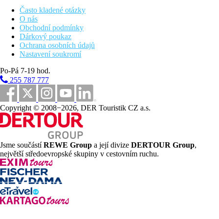
Často kladené otázky
Zábava
O nás
650 m Staré město Rhodos
Obchodní podmínky
cca 1 km přístav Mandraki
Dárkový poukaz
cca 1 km Acropolis
Ochrana osobních údajů
Nastavení soukromí
Wellness
Po-Pá 7-19 hod.
Za poplatek:
vířivka, sauna, masáže.
255 787 777
Dodatečné služby
Copyright © 2008−2026, DER Touristik CZ a.s.
EC/MC, VISA.
Internet
Zdarma:
Wi-Fi v celém hotelu.
Jsme součástí
REWE Group
a její divize
DERTOUR Group
,
Web
největší středoevropské skupiny v cestovním ruchu.
https://www.rhodoshorizonblu.gr/
Oficiální kategorie
4 hvězdičky
Poznámka