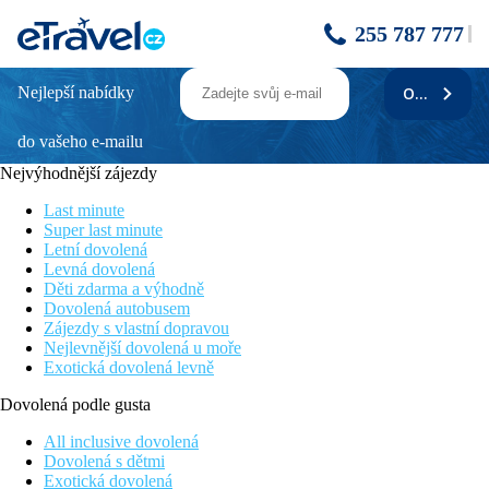
255 787 777
Nejlepší nabídky
ODEBÍRAT
RHODOS HORIZON BLU
do vašeho e-mailu
Hotel pouze pro dospělé osoby
Plně zrenovovaný hotel
Nejvýhodnější zájezdy
V bezprostřední blízkosti nákupních a zábavních možností
Přímo v srdci města Rhodos
Last minute
Designový hotel se nachází přímo v centru města Rhodos
Super last minute
Letní dovolená
Poloha
Levná dovolená
Děti zdarma a výhodně
Designový plně zrenovovaný hotel přímo v centru města
Dovolená autobusem
Rhodos, cca 15 km letiště, cca 650 m Staré město Rhodos, cca 1
Zájezdy s vlastní dopravou
km přístav Mandraki, cca 1 km Acropolis.
Nejlevnější dovolená u moře
Exotická dovolená levně
Vybavení
Dovolená podle gusta
250 pokojů, vstupní hala s recepcí, restaurace, 3 bary, à la carte
restaurace, minimarket, zlatnictví, půjčovna aut, směnárna,
All inclusive dovolená
výtah, klimatizace, zahrada, terasa na slunění, bazén. Slunečníky
Dovolená s dětmi
a lehátka u bazénu zdarma.
Exotická dovolená