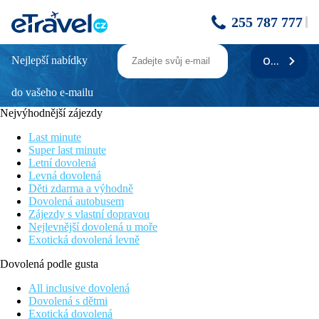
255 787 777
Nejlepší nabídky
ODEBÍRAT
Asterias Bay
do vašeho e-mailu
200 m od pláže
500 m od centra střediska Theologos
Nejvýhodnější zájezdy
V udržované subtropické zahradě
Rodinné pokoje
Last minute
Z řeckého hotelového řetězce Brainhotels
Super last minute
Letní dovolená
Poloha
Levná dovolená
Děti zdarma a výhodně
Menší hotel Asterias Bay se nachází cca 500m od menšího
Dovolená autobusem
střediska Theologos s pár tavernami a obchůdky. V udržované
Zájezdy s vlastní dopravou
subtropické zahradě s bazénem. Autobusová zastávka cca 100
Nejlevnější dovolená u moře
m. Údolí motýlů cca 7km. Hlavní město Rhodos cca 20 km.
Exotická dovolená levně
Vybavení
Dovolená podle gusta
Vstupní hala s recepcí, restaurace, v udržované zahradě 2
bazény, terasa s lehátky a slunečníky zdarma, osušky oproti
All inclusive dovolená
depozitu
Dovolená s dětmi
Exotická dovolená