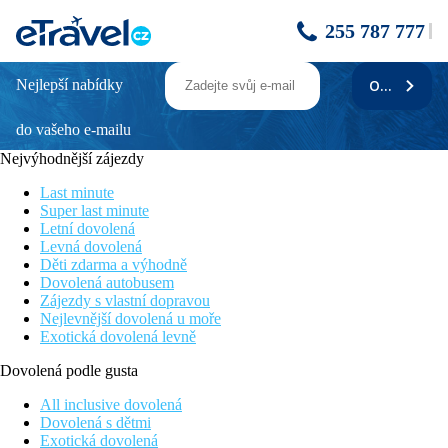
255 787 777
Nejlepší nabídky
ODEBÍRAT
Summer Dream
do vašeho e-mailu
Výborný poměr kvality a ceny
6 km od unikátního Údolí motýlů
Nejvýhodnější zájezdy
Dobré spojení s hlavním městem Rhodos
Rodinné pokoje
Last minute
Program all inclusive
Super last minute
Letní dovolená
Informace o hotelu
Levná dovolená
Děti zdarma a výhodně
Hotel Summer Dream je komplex několika budov v řeckém
Dovolená autobusem
stylu, nedaleko pláže v letovisku Theologos, asi 4 kilometry od
Zájezdy s vlastní dopravou
letiště na ostrově Rhodos, cca 20 kilometrů od hlavního města
Nejlevnější dovolená u moře
Rhodos a 6 kilometrů od Údolí motýlů. Asi 250 metrů od hotelu
Exotická dovolená levně
je zastávka autobusu se spojením do hlavního města Rhodos. V
blízkosti hotelu Summer Dream jsou minimarkety a obchůdky.
Dovolená podle gusta
Vzdálenost
All inclusive dovolená
pláže: 500 m
Dovolená s dětmi
letiště: 8 km Rhodos
Exotická dovolená