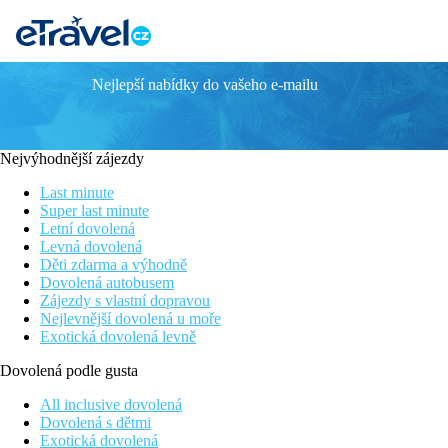
Nejlepší nabídky do vašeho e-mailu
The Mini Resort
Luxusní hotel pro náročnou klientelu
Nově zrekonstruovaný hotel
Nejvýhodnější zájezdy
Nadstandartně vybavené pokoje
V klidném letovisku Skala Prinos
Last minute
Vhodný výchozí bod pro poznávání ostrova
Super last minute
Letní dovolená
Poloha
Levná dovolená
Cca 1,5 km od pláže, 40 km od letiště Kavala, nákupní možnosti 
Děti zdarma a výhodně
Dovolená autobusem
Vybavení
Zájezdy s vlastní dopravou
Vstupní hala s recepcí, restaurace, bazén, bar u bazénu.
Nejlevnější dovolená u moře
Exotická dovolená levně
Pokoje
Dovolená podle gusta
Dvoulůžkový pokoj, Deluxe:
klimatizace, koupelna/WC (vysouše
All inclusive dovolená
Pláž
Dovolená s dětmi
Písečno-oblázková, úzká, lehátka a slunečníky za poplatek.
Exotická dovolená