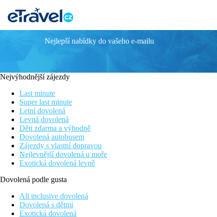
Nejlepší nabídky do vašeho e-mailu
H10 Las Palmeras
Oblíbený hotel se stálou klientelou
Krásná subtropická zahrada
Nejvýhodnější zájezdy
Pobřežní promenáda přímo u hotelu
V blízkosti golfové hřiště
Last minute
Možnost stravování formou all inclusive
Super last minute
Letní dovolená
Poloha
Levná dovolená
Děti zdarma a výhodně
Přímo u pobřežní promenády. Centrum oblíbeného střediska Playa 
Dovolená autobusem
vzdáleno 17 km od hotelu.
Zájezdy s vlastní dopravou
Nejlevnější dovolená u moře
Vybavení
Exotická dovolená levně
519 pokojů, 10 pater, vstupní hala s recepcí, 4 výtahy, restaurace
Dovolená podle gusta
restaurace, terasa s lehátky a slunečníky zdarma, osušky za popla
All inclusive dovolená
Pokoje
Dovolená s dětmi
Exotická dovolená