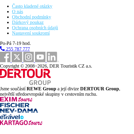
Často kladené otázky
All Inclusive
O nás
Obchodní podmínky
snídaně a večeře formou bufetu
Dárkový poukaz
oběd a la carte ve snack baru Papaya
Ochrana osobních údajů
vybrané místní alkoholické a nealkoholické nápoje
Nastavení soukromí
(10.00–24.00 hod.)
lehký snack, zmrzlina (10.30–13.00 a 15.30–17.30 hod.)
Po-Pá 7-19 hod.
Bezlepkovou / bezlaktózovou stravu nutno nahlásit předem.
255 787 777
Sportovní nabídka
Copyright © 2008−2026, DER Touristik CZ a.s.
Zdarma:
fitness, multifunkční hřiště, lezecká stěna, různé druhy
sportů v rámci animací, venkovní SPA bazén s vířivkami. Bazén
se skluzavkami (vstup od výšky 1,20 m).
Za poplatek:
biliár, vodní sporty na pláži. Atletický stadion cca
600 m, golfové hřiště Golf Las Américas cca 2 km.
Jsme součástí
REWE Group
a její divize
DERTOUR Group
,
největší středoevropské skupiny v cestovním ruchu.
Zábava
Animační programy, občas živá hudba, herna BOX (fotbálek,
biliár, Xbox, video hry aj., 12-16 let).
Děti
Bazén se skluzavkou, hřiště, miniklub, herna, mini disko, dětská