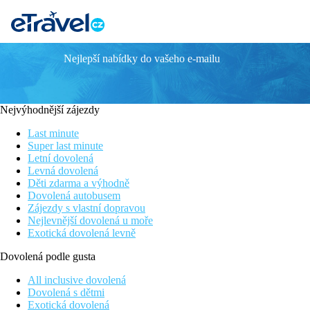
Nejlepší nabídky do vašeho e-mailu
Sol Tenerife
Vhodné pro páry
V blízkém okolí řada turistických zajímavostí a možností zábavy
Nejvýhodnější zájezdy
Poloha v centru
Možnost stravování v programu All inclusive
Last minute
Široká nabídka volnočasových a sportovních aktivit
Super last minute
Letní dovolená
Poloha
Levná dovolená
Děti zdarma a výhodně
Přímo u pobřežní promenády v centru oblíbeného letoviska Playa
Dovolená autobusem
Siam cca 1,5 km. Letiště Tenerife Jih je od hotelu vzdáleno 20 k
Zájezdy s vlastní dopravou
Nejlevnější dovolená u moře
Vybavení
Exotická dovolená levně
522 pokojů, vstupní hala s recepcí, výtahy, restaurace, bary, sal
Dovolená podle gusta
slunečníky zdarma, osušky oproti kauci.
All inclusive dovolená
Pokoje
Dovolená s dětmi
Exotická dovolená