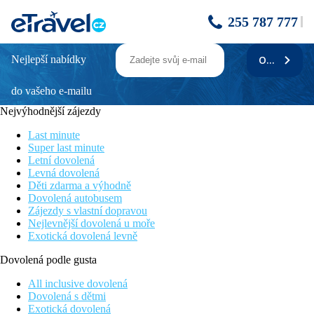
255 787 777
Nejlepší nabídky
ODEBÍRAT
Svátek Loy Krathong a okruh Thajskem s
pobytem u moře, odlet z Vídně
do vašeho e-mailu
Nejvýhodnější zájezdy
Bangkok a jeho chrámy
Královský letní palác Bang Pa In
Last minute
Nejkrásnější festival Thajska Loy Krathong
Super last minute
Mýtické království Lanna na severu Thajska
Letní dovolená
Koupání na Pattayai a přilehlých ostrovech
Levná dovolená
Děti zdarma a výhodně
POPIS OKRUHU:
Dovolená autobusem
TRASA ZÁJEZDU: Bangkok • Wat Traimit • Wat Arun •
Zájezdy s vlastní dopravou
Ayutthaya • Lopburi • Phitsanulok • Siam • Zlatý
Nejlevnější dovolená u moře
trojúhelník • Mae Salong • Chiang Mai • Pattaya
Exotická dovolená levně
1. DEN:
Dovolená podle gusta
Odlet z Prahy (s mezipřistáním) do
Bangkoku
.
2. DEN:
All inclusive dovolená
Přílet do
Bangkoku,
transfer do hotelu, ubytování a odpočinek.
Dovolená s dětmi
Individuální program a možnost návštěvy nočního trhu a barů na
Exotická dovolená