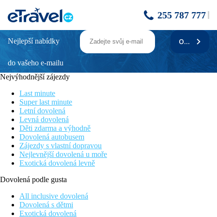
255 787 777
Nejlepší nabídky
ODEBÍRAT
La Flora Khao Lak
do vašeho e-mailu
Novinka v nabídce
Přímo u písečné pláže
Nejvýhodnější zájezdy
Wifi zdarma
Možnost all inclusive
Last minute
V blízkosti restaurací a obchodů
Super last minute
Letní dovolená
Poloha
Levná dovolená
V oblasti Khaolak, přímo u píšečné pláže. V dochozí
Děti zdarma a výhodně
vzdálenosti (cca 1 km) několik obchodů, restaurace, bary, tržiště.
Dovolená autobusem
Na letiště Phuket cca 80 minut jízdy.
Zájezdy s vlastní dopravou
Nejlevnější dovolená u moře
Vybavení
Exotická dovolená levně
254 pokojů v několika budovách rozdělených do tří částí - Flora
Dovolená podle gusta
Wing (nejdále od pláže), Poolside Wing (uprostřed), Seaside
Wing (u pláže), vstupní hala s recepcí, restaurace, bar u pláže, 3
All inclusive dovolená
bary u bazénu, několik bazénů, obchod se suvenýry, několik
Dovolená s dětmi
bazénů, v zahradě lehátka se slunečníky zdarma.
Exotická dovolená