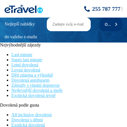
255 787 777
Nejlepší nabídky
ODEBÍRAT
Austrian Garden
do vašeho e-mailu
Cenově dostupný hotel
Novinka v nabídce
Nejvýhodnější zájezdy
Písečná pláž 5 minut pěšky
V živé oblasti Patong beach - v dosahu bary, restaurace,
Last minute
obchody
Super last minute
Wifi zdarma v prostoru hotelu
Letní dovolená
Levná dovolená
Poloha
Děti zdarma a výhodně
V oblasti Patong s řadou restaurací, barů a obchodů v pěším
Dovolená autobusem
dosahu. Písečná pláž Patong leží asi 300 metrů od hotelu.
Zájezdy s vlastní dopravou
Nejlevnější dovolená u moře
Vybavení
Exotická dovolená levně
Recepce, restaurace, bar, bazén v zahradě, osušky zdarma.
Dovolená podle gusta
Pokoje
All inclusive dovolená
Dvoulůžkový pokoj:
koupelna/WC (vysoušeč vlasů),
Dovolená s dětmi
klimatizace, TV/sat., trezor, minilednička, rychlovarná konvice,
Exotická dovolená