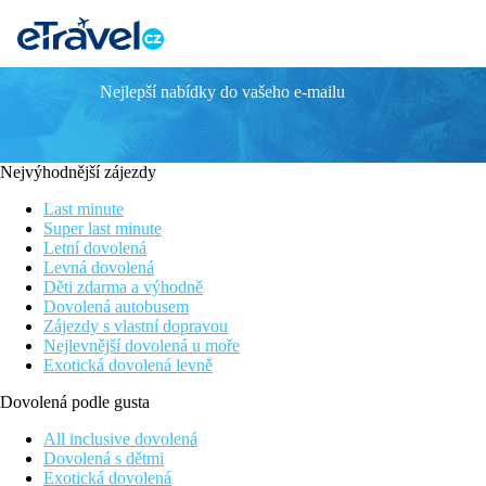
Nejlepší nabídky do vašeho e-mailu
Sunwing Resort Kamala Beach
Klidné prostředí
Resort vhodný pro rodiny s dětmi
Nejvýhodnější zájezdy
Široká nabídka aktivit pro děti
V dosahu obchodů a restaurací
Last minute
Hotel přímo u písčité pláže
Super last minute
Letní dovolená
Poloha
Levná dovolená
Děti zdarma a výhodně
Klidné místo v západní části ostrova. Vesnice Kamala cca 10 
Dovolená autobusem
restaurací a barů cca 20 minut jízdy.
Zájezdy s vlastní dopravou
Nejlevnější dovolená u moře
Vybavení
Exotická dovolená levně
Vstupní hala s recepcí, 2 restaurace, 3 bary (1 u bazénu), 7 bazé
Dovolená podle gusta
Pokoje
All inclusive dovolená
Dovolená s dětmi
Studio
: koupelna/WC (vysoušeč vlasů), klimatizace, TV/sat., te
Exotická dovolená