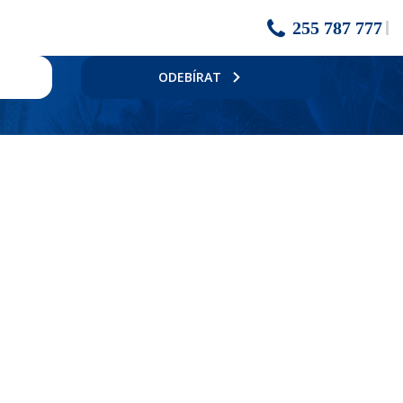
255 787 777
ODEBÍRAT
ádelna.
m nadobím (bez trouby a varné desky), set na přípravu kávy a čaje,