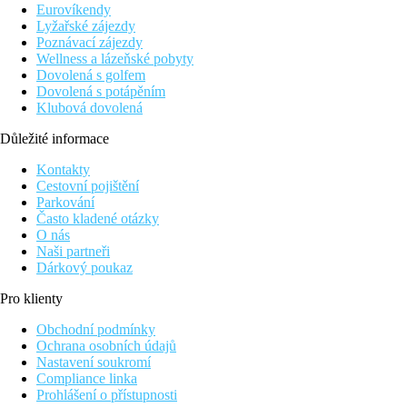
Eurovíkendy
Lyžařské zájezdy
Poznávací zájezdy
Wellness a lázeňské pobyty
Dovolená s golfem
Dovolená s potápěním
Klubová dovolená
Důležité informace
Kontakty
Cestovní pojištění
Parkování
Často kladené otázky
O nás
Naši partneři
Dárkový poukaz
Pro klienty
Obchodní podmínky
Ochrana osobních údajů
Nastavení soukromí
Compliance linka
Prohlášení o přístupnosti