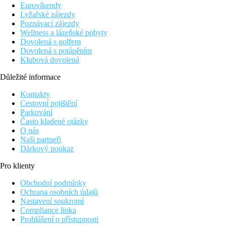
Eurovíkendy
Lyžařské zájezdy
Poznávací zájezdy
Wellness a lázeňské pobyty
Dovolená s golfem
Dovolená s potápěním
Klubová dovolená
Důležité informace
Kontakty
Cestovní pojištění
Parkování
Často kladené otázky
O nás
Naši partneři
Dárkový poukaz
Pro klienty
Obchodní podmínky
Ochrana osobních údajů
Nastavení soukromí
Compliance linka
Prohlášení o přístupnosti