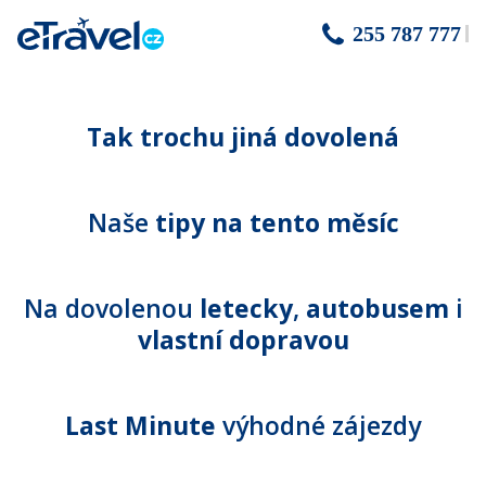
255 787 777
Tak trochu jiná dovolená
Naše
tipy na tento měsíc
Na dovolenou
letecky
,
autobusem
i
vlastní dopravou
Last Minute
výhodné zájezdy