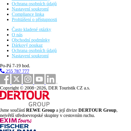
Ochrana osobních údajů
Nastavení soukromí
Compliance linka
Prohlášení o přístupnosti
Často kladené otázky
O nás
Obchodní podmínky
Dárkový poukaz
Ochrana osobních údajů
Nastavení soukromí
Po-Pá 7-19 hod.
255 787 777
Copyright © 2008−2026, DER Touristik CZ a.s.
Jsme součástí
REWE Group
a její divize
DERTOUR Group
,
největší středoevropské skupiny v cestovním ruchu.