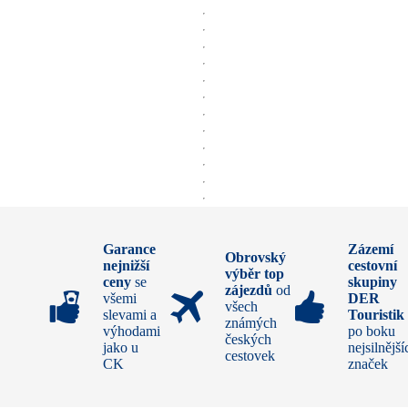
Garance
Zázemí
Obrovský
nejnižší
cestovní
výběr top
ceny
se
skupiny
zájezdů
od
všemi
DER
všech
slevami a
Touristik
známých
výhodami
po boku
českých
jako u
nejsilnější
cestovek
CK
značek