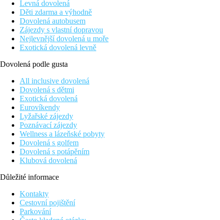
Levná dovolená
Děti zdarma a výhodně
Dovolená autobusem
Zájezdy s vlastní dopravou
Nejlevnější dovolená u moře
Exotická dovolená levně
Dovolená podle gusta
All inclusive dovolená
Dovolená s dětmi
Exotická dovolená
Eurovíkendy
Lyžařské zájezdy
Poznávací zájezdy
Wellness a lázeňské pobyty
Dovolená s golfem
Dovolená s potápěním
Klubová dovolená
Důležité informace
Kontakty
Cestovní pojištění
Parkování