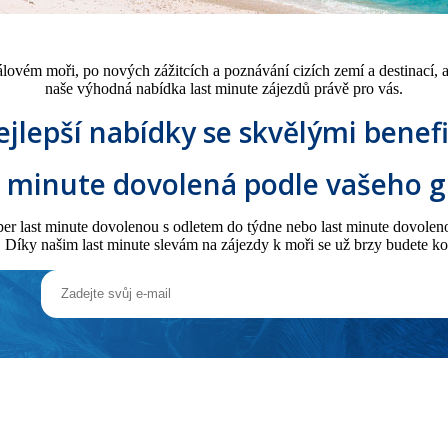
ťálovém moři, po nových zážitcích a poznávání cizích zemí a destinací,
naše výhodná nabídka last minute zájezdů právě pro vás.
jlepší nabídky se skvělými benef
t minute dovolená podle vašeho g
super last minute dovolenou s odletem do týdne nebo last minute dovole
í. Díky našim last minute slevám na zájezdy k moři se už brzy budete k