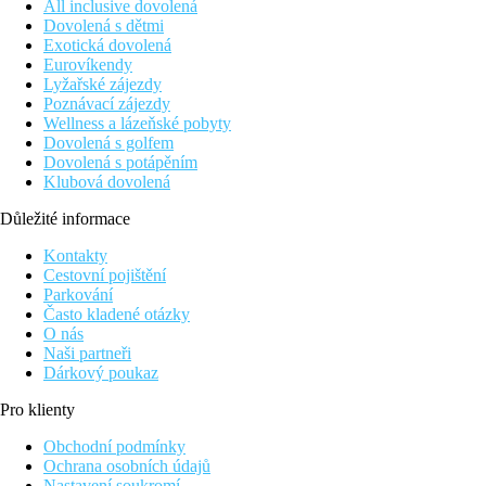
All inclusive dovolená
Dovolená s dětmi
Exotická dovolená
Eurovíkendy
Lyžařské zájezdy
Poznávací zájezdy
Wellness a lázeňské pobyty
Dovolená s golfem
Dovolená s potápěním
Klubová dovolená
Důležité informace
Kontakty
Cestovní pojištění
Parkování
Často kladené otázky
O nás
Naši partneři
Dárkový poukaz
Pro klienty
Obchodní podmínky
Ochrana osobních údajů
Nastavení soukromí