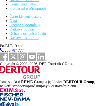
Compliance linka
Prohlášení o přístupnosti
Často kladené otázky
O nás
Obchodní podmínky
Dárkový poukaz
Ochrana osobních údajů
Nastavení soukromí
Po-Pá 7-19 hod.
255 787 777
Copyright © 2008−2026, DER Touristik CZ a.s.
Jsme součástí
REWE Group
a její divize
DERTOUR Group
,
největší středoevropské skupiny v cestovním ruchu.