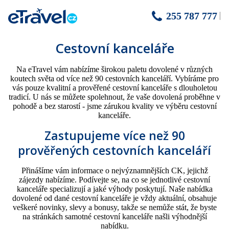
255 787 777
Cestovní kanceláře
Na eTravel vám nabízíme širokou paletu dovolené v různých
koutech světa od více než 90 cestovních kanceláří. Vybíráme pro
vás pouze kvalitní a prověřené cestovní kanceláře s dlouholetou
tradicí. U nás se můžete spolehnout, že vaše dovolená proběhne v
pohodě a bez starostí - jsme zárukou kvality ve výběru cestovní
kanceláře.
Zastupujeme více než 90
prověřených cestovních kanceláří
Přinášíme vám informace o nejvýznamnějších CK, jejichž
zájezdy nabízíme. Podívejte se, na co se jednotlivé cestovní
kanceláře specializují a jaké výhody poskytují. Naše nabídka
dovolené od dané cestovní kanceláře je vždy aktuální, obsahuje
veškeré novinky, slevy a bonusy, takže se nemůže stát, že byste
na stránkách samotné cestovní kanceláře našli výhodnější
nabídku.