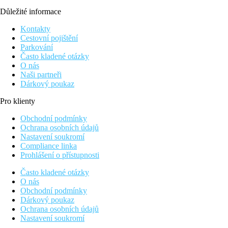
Důležité informace
Kontakty
Cestovní pojištění
Parkování
Často kladené otázky
O nás
Naši partneři
Dárkový poukaz
Pro klienty
Obchodní podmínky
Ochrana osobních údajů
Nastavení soukromí
Compliance linka
Prohlášení o přístupnosti
Často kladené otázky
O nás
Obchodní podmínky
Dárkový poukaz
Ochrana osobních údajů
Nastavení soukromí