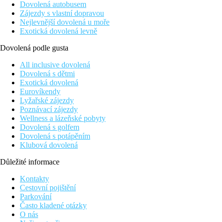
Dovolená autobusem
Zájezdy s vlastní dopravou
Nejlevnější dovolená u moře
Exotická dovolená levně
Dovolená podle gusta
All inclusive dovolená
Dovolená s dětmi
Exotická dovolená
Eurovíkendy
Lyžařské zájezdy
Poznávací zájezdy
Wellness a lázeňské pobyty
Dovolená s golfem
Dovolená s potápěním
Klubová dovolená
Důležité informace
Kontakty
Cestovní pojištění
Parkování
Často kladené otázky
O nás