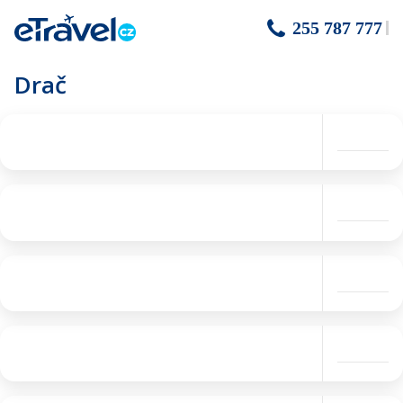
255 787 777
Drač