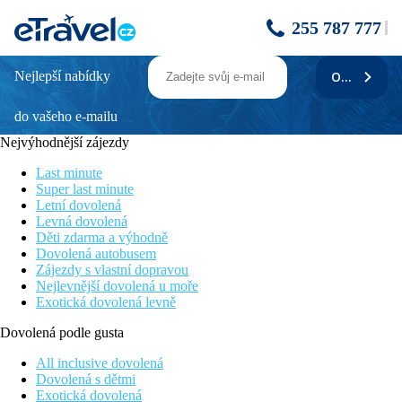
255 787 777
Nejlepší nabídky
ODEBÍRAT
Palms Beach
do vašeho e-mailu
Nově postavený hotel
Na klidném místě v menším letovisku Kiten
Nejvýhodnější zájezdy
Vhodné pro rodiny s dětmi i páry
Pokoje se sdíleným bazénem
Last minute
All Inclusive 24 hodin denně
Super last minute
Letní dovolená
Poloha
Levná dovolená
Tento nově zrekonstruovaný hotel se nachází v menším klidném
Děti zdarma a výhodně
letovisku Kiten přes písečné duny přímo u písečné pláže.
Dovolená autobusem
Centrum letoviska s nákupními možnostmi je vzdálené 500 m,
Zájezdy s vlastní dopravou
letiště Burgas 66 km.
Nejlevnější dovolená u moře
Exotická dovolená levně
Vybavení
Vstupní hala s recepcí, lobby bar, bar u bazénu, restaurace,
Dovolená podle gusta
bazén s oddělenou dětskou částí, vířivka, skluzavky, splash park,
fitness
All inclusive dovolená
Dovolená s dětmi
Pokoje
Exotická dovolená