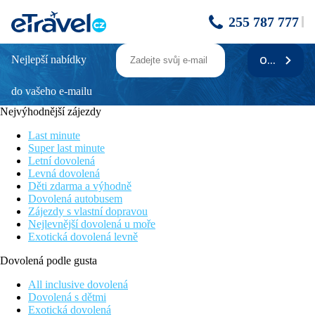
255 787 777
Nejlepší nabídky
ODEBÍRAT
AluaSun Helios Beach
do vašeho e-mailu
Bohatý koncept All Inclusive
Atraktivní poloha u pláže i centra města
Nejvýhodnější zájezdy
Velké množství animačních programů a sportovního vyžití
Ideální pro rodinnou dovolenou
Last minute
Super last minute
Poloha
Letní dovolená
Jedinečná poloha přímo u pláže i pobřežní promenády a cca 500
Levná dovolená
m od centra letoviska Obzor. Mezinárodní letiště Varna je
Děti zdarma a výhodně
vzdálené cca 65 km od hotelu.
Dovolená autobusem
Zájezdy s vlastní dopravou
Vybavení
Nejlevnější dovolená u moře
192 pokojů, vstupní hala s recepcí, hlavní restaurace, restaurace
Exotická dovolená levně
s obsluhou, několik barů, směnárna, prádelna, úschovna
zavazadel, půjčovna aut, obchod se suvenýry. Venku bazén, bar
Dovolená podle gusta
u bazénu, terasa s lehátky a slunečníky zdarma.
All inclusive dovolená
Pokoje
Dovolená s dětmi
Exotická dovolená