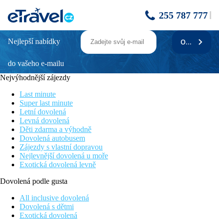
255 787 777
Nejlepší nabídky
ODEBÍRAT
Perla Gold & Luxury
do vašeho e-mailu
Hotel přímo u písečné pláže
Program All Inclusive
Nejvýhodnější zájezdy
Vhodný pro rodiny s dětmi
Dětský bazén se skluzavkou
Last minute
Super last minute
Poloha
Letní dovolená
Levná dovolená
Perla Luxury je novou součástí hotelového komplexu Perla
Děti zdarma a výhodně
Beach v oblíbeném živém letovisku Primorsko, cca 200 m od
Dovolená autobusem
centra. Hotel je situován jen pár metrů od písčité pláže s
Zájezdy s vlastní dopravou
pozvolným vstupem do moře, na níž se dostanete přes místní
Nejlevnější dovolená u moře
komunikaci. V okolí množství obchodů, restaurací a barů.
Exotická dovolená levně
Mezinárodní letiště Burgas vzdálené cca 55 km.
Dovolená podle gusta
Vybavení
All inclusive dovolená
Samostatná část hotelového komplexu Perla Beach, vstupní hala
Dovolená s dětmi
s recepcí, výtah, restaurace, 2 bary. Venku bazén, terasa s
Exotická dovolená