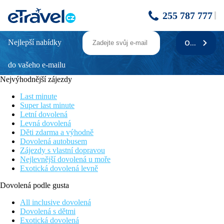
255 787 777
Nejlepší nabídky
ODEBÍRAT
Ropotamo Villas
do vašeho e-mailu
Rodinné vilky s vlastní kuchyňkou
Sportovní zázemí hotelu Forest Beach
Nejvýhodnější zájezdy
Vhodné pro rodiny s dětmi
Klidná lokalita v blízkosti moře
Last minute
Pro nenáročné klienty
Super last minute
Letní dovolená
Poloha
Levná dovolená
Děti zdarma a výhodně
Komplex vilek obklopený dubovým lesem, v sousedství hotelu
Dovolená autobusem
Forest Beach 4*. V klidné lokalitě mezi středisky Primorsko a
Zájezdy s vlastní dopravou
Kiten (cca 2 km), letiště cca 60 km. Hotel doporučujeme
Nejlevnější dovolená u moře
nenáročným klientům.
Exotická dovolená levně
Vybavení
Dovolená podle gusta
Recepce, trezor na recepci, směnárna, bankomat, prádelna,
All inclusive dovolená
hlavní restaurace Ropotamo, restaurace à la carte, snack bar,
Dovolená s dětmi
minimarket. Venku zahrada, bazén, terasa s lehátky a slunečníky
Exotická dovolená