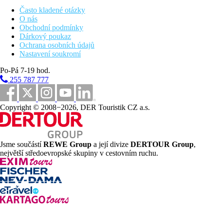
bufetu, během dne lehké občerstvení. Neomezené
Často kladené otázky
množství rozlévaných nealkoholických a vybraných
O nás
alkoholických nápojů místní výroby.
Obchodní podmínky
Upozornění: Místa a časy podávání jsou určeny hotelem a
Dárkový poukaz
mohou se změnit.
Ochrana osobních údajů
Nastavení soukromí
Pláž
Po-Pá 7-19 hod.
Písečná pláž s pozvolným vstupem do moře cca 300 m. Lehátka
255 787 777
a slunečníky za poplatek.
Sportovní nabídka
Copyright © 2008−2026, DER Touristik CZ a.s.
Zdarma:
stolní tenis, plážový volejbal.
Za poplatek:
půjčovna kol, vodní sporty na pláži.
sportovní aktivity jsou společné s hotelem Forest Beach
Děti
Jsme součástí
REWE Group
a její divize
DERTOUR Group
,
největší středoevropské skupiny v cestovním ruchu.
Dětský bazén, dětské hřiště, animace, minidisko, dětská postýlka
zdarma (na vyžádání).
Karty
VISA, EC/MC.
Web