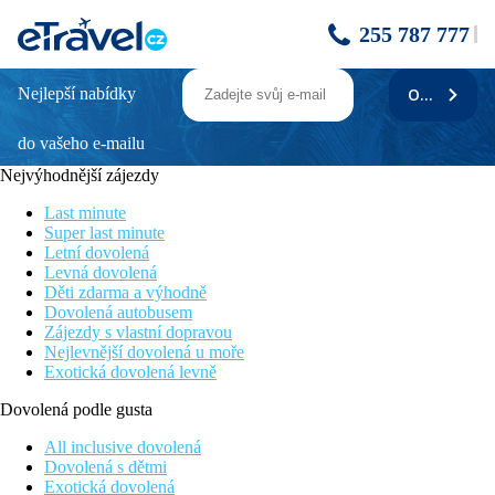
255 787 777
Nejlepší nabídky
ODEBÍRAT
Tiva Del Mar
do vašeho e-mailu
Klidná dovolená
All Inclusive
Nejvýhodnější zájezdy
Přímo u písečné pláže
WiFi připojení ve veřejných prostorách zdarma
Last minute
Obklopen svěží zelení
Super last minute
Letní dovolená
Poloha
Levná dovolená
Příjemný menší hotel ležící v mírném kopci přímo u písčité pláže
Děti zdarma a výhodně
s pozvolným vstupem do moře. Centrum letoviska cca 3 km od
Dovolená autobusem
hotelu. Autobusoová zastávka přímo před hotelem. Mezinárodní
Zájezdy s vlastní dopravou
letiště vzdálené 40 km.
Nejlevnější dovolená u moře
Exotická dovolená levně
Vybavení
vstupní hala s recepcí, hlavní restaurace, restaurace s obsluhou
Dovolená podle gusta
(výběr z menu), lobby bar, trezor za poplatek, kino, kaple, snack
bar, minimarket. Venku bar u bazénu, bazén s vířivkou, terasa s
All inclusive dovolená
lehátky a slunečníky zdarma, osušky proti vratné kauci.
Dovolená s dětmi
Exotická dovolená