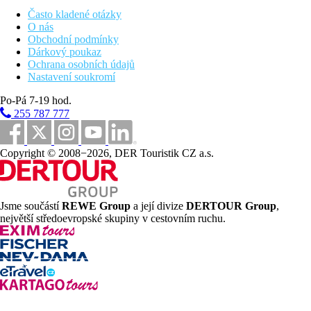
Snídaně formou bufetu.
Často kladené otázky
O nás
Polopenze
Obchodní podmínky
Snídaně a večeře formou bufetu.
Dárkový poukaz
Pláž
Ochrana osobních údajů
Písečná pláž cca 400 metrů, přes silnici. Lehátka a slunečníky za
Nastavení soukromí
poplatek.
Po-Pá 7-19 hod.
Sportovní nabídka
255 787 777
Za poplatek:
vodní sporty na pláži.
Děti
Copyright © 2008−2026, DER Touristik CZ a.s.
dětský bazén, dětská postýlka zdarma (na vyžádání).
Karty
VISA, EC/MC.
Jsme součástí
REWE Group
a její divize
DERTOUR Group
,
největší středoevropské skupiny v cestovním ruchu.
Web
http://www.hotellarisa.com/
Wellness
Hotel tuto službu nenabízí.
Internet
Zdarma:
WiFi v hotelu.