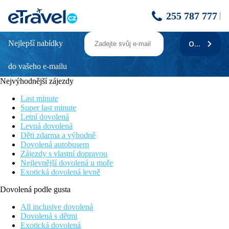
255 787 777
Nejlepší nabídky
ODEBÍRAT
LARISA
do vašeho e-mailu
Wi-fi zdarma
V okolí hotelu obchody, taverny, restaurace, kavárny, tradiční
Nejvýhodnější zájezdy
trhy
Cenově výhodná nabídka
Last minute
Oblíbený hotel s rodinnou atmosférou a osobním přístupem ke
Super last minute
klientům
Letní dovolená
V blízkosti krásné písečné pláže
Levná dovolená
Děti zdarma a výhodně
Poloha
Dovolená autobusem
Zájezdy s vlastní dopravou
Příjemný, menší rodinný hotýlek se nachází nedaleko centra
Nejlevnější dovolená u moře
stylového letoviska Sveti Vlas, jen 400 m od krásné písčité pláže
Exotická dovolená levně
(oceněné Modrou vlajkou EU). Nákupní možnosti a zábavu
mají hosté jen několik minut chůze od ubytování (obchody,
Dovolená podle gusta
taverny, restaurace, kavárny, tradiční trhy, půjčovny motocyklů a
automobilů). Velmi oblíbené je lodní taxi se zastávkou ve
All inclusive dovolená
starobylém městě Nessebar. Mezinárodní letiště Burgas je
Dovolená s dětmi
vzdáleno 40 km.
Exotická dovolená