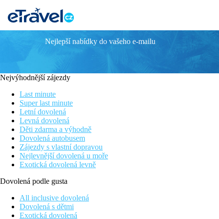
Nejlepší nabídky do vašeho e-mailu
AURORA
Poloha
Nejvýhodnější zájezdy
• přibližně 5 km od centra Warny
Last minute
• přibližně 500 m od centra
Super last minute
Letní dovolená
• přibližně 500 m od pláže
Levná dovolená
Děti zdarma a výhodně
• doba jízdy z letiště přibližně 30 min.
Dovolená autobusem
Zájezdy s vlastní dopravou
Pláž
Nejlevnější dovolená u moře
Exotická dovolená levně
• přibližně 500 m od pláže
Dovolená podle gusta
• veřejná
All inclusive dovolená
• písečná
Dovolená s dětmi
Exotická dovolená
• schody vedoucí na pláž