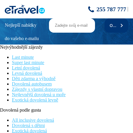
255 787 777
Nejlepší nabídky
ODEBÍRAT
Exotica
do vašeho e-mailu
Menší rodinný hotel
Vhodné pro nenáročné klienty
Nejvýhodnější zájezdy
Na okraji letoviska Zlaté Písky
Dobrý poměr ceny a kvality
Last minute
Kousek od písečné pláže
Super last minute
Letní dovolená
Poloha
Levná dovolená
Menší rodinný hotel v bohaté zeleni cca 2 km od centra střediska
Děti zdarma a výhodně
(zastávka autobusu cca 100 m). V okolí několik restaurací, barů,
Dovolená autobusem
obchodů. Letiště Varna cca 20 km.
Zájezdy s vlastní dopravou
Nejlevnější dovolená u moře
Vybavení
Exotická dovolená levně
Vstupní hala s recepcí, společenská místnost s TV, restaurace s
terasou, lobby bar. V zahradě bazén a terasa s lehátky a
Dovolená podle gusta
slunečníky zdarma.
All inclusive dovolená
Pokoje
Dovolená s dětmi
Dvoulůžový pokoj:
koupelna/WC (vysoušeč vlasů),
Exotická dovolená