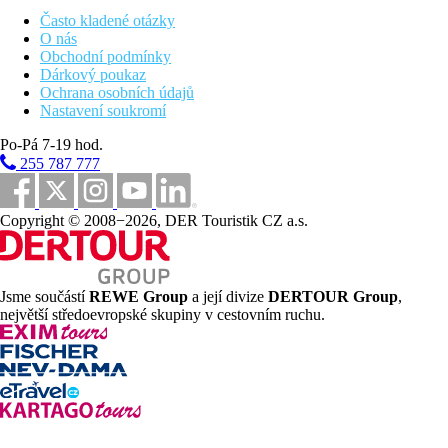
Rozsah a kvalita výše uvedených služeb a aktivit může být
Často kladené otázky
ovlivněna zavedením případných hygienických či
O nás
protiepidemických opatření v dané destinaci.
Obchodní podmínky
Dárkový poukaz
Vzdálenosti
Ochrana osobních údajů
Nastavení soukromí
20 km
Po-Pá 7-19 hod.
Vzdálenost od nejbližšího letiště
255 787 777
100 m
Autobusová stanice
Copyright © 2008−2026, DER Touristik CZ a.s.
2 km
Centrum města
300 m
Jsme součástí
REWE Group
a její divize
DERTOUR Group
,
Vzdálenost k pláži
největší středoevropské skupiny v cestovním ruchu.
Pláž
Lehátka na pláži za poplatek
Slunečníky na pláži za poplatek
Plážová dovolená