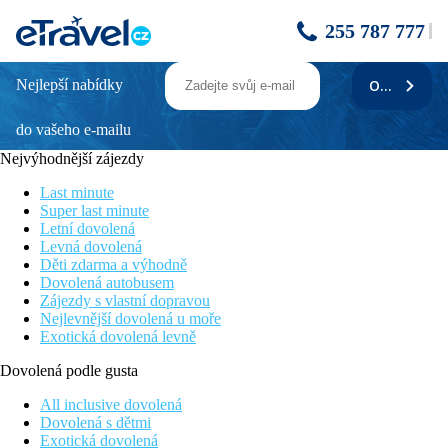
255 787 777
Nejlepší nabídky
ODEBÍRAT
Prestige Deluxe Hotel Aquapark Club
do vašeho e-mailu
V oblíbeném letovisku Zlaté Písky
Moderně vybavený hotel
Nejvýhodnější zájezdy
Bohaté vyžití pro malé i větší děti
Bohaté All Inclusive v ceně
Last minute
Aquapark součástí hotelu
Super last minute
Letní dovolená
Poloha
Levná dovolená
Děti zdarma a výhodně
V oblíbeném letovisku v blízkosti turistického centra a pobřežní
Dovolená autobusem
promenády s množstvím restaurací, barů a obchodů. Autobusová
Zájezdy s vlastní dopravou
zastávka cca 300 m. Letiště Varna je od hotelu vzdáleno 25 km.
Nejlevnější dovolená u moře
Exotická dovolená levně
Vybavení
Dovolená podle gusta
Vstupní hala s recepcí, výtahy, směnárna, restaurace, restaurace
à la carte, lobby bar, vnitřní bazén. V zahradě klidový bazén,
All inclusive dovolená
bazén se skluzavkami, bar u bazénu, terasy s lehátky, slunečníky
Dovolená s dětmi
a osuškami zdarma.
Exotická dovolená