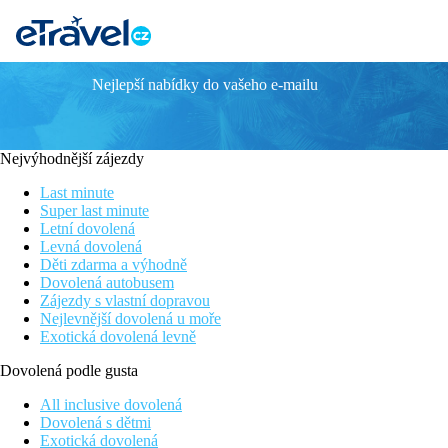
Nejlepší nabídky do vašeho e-mailu
SH Dolce Vita
Hotel vhodný pro všechny věkové kategorie
Oblíbené letovisko Zlaté písky
Nejvýhodnější zájezdy
Malý aquapark pro děti
Program All Inclusive
Last minute
Krásná písečná pláž v blízkosti hotelu
Super last minute
Letní dovolená
Poloha
Levná dovolená
Děti zdarma a výhodně
Na klidném místě v zeleni cca 500 m od centra střediska a 300 
Dovolená autobusem
Zájezdy s vlastní dopravou
Vybavení
Nejlevnější dovolená u moře
Exotická dovolená levně
Vstupní hala s recepcí, výtahy, směnárna, restaurace, 2 tematick
osuškami zdarma (vratná záloha).
Dovolená podle gusta
Pokoje
All inclusive dovolená
Dovolená s dětmi
Dvoulůžkový pokoj, Výhled park:
koupelna/WC (vysoušeč vlasů
Exotická dovolená