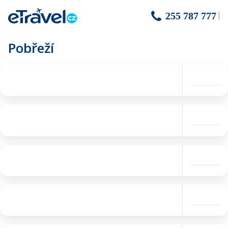
255 787 777
Pobřeží