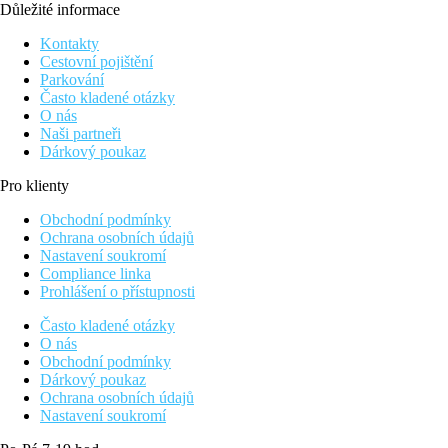
Důležité informace
Kontakty
Cestovní pojištění
Parkování
Často kladené otázky
O nás
Naši partneři
Dárkový poukaz
Pro klienty
Obchodní podmínky
Ochrana osobních údajů
Nastavení soukromí
Compliance linka
Prohlášení o přístupnosti
Často kladené otázky
O nás
Obchodní podmínky
Dárkový poukaz
Ochrana osobních údajů
Nastavení soukromí