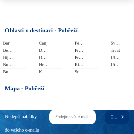
Oblasti v destinaci -
Pobřeží
Bar
Čanj
Petrovac na Moru
Sveti Stefan
Bečiči
Dobra Voda
Prčanj
Tivat
Bijela
Dobrota
Pržno
Ulcinjská riviéra
Budva
Herceg Novi
Risan
Utjeha
Buljarica
Kotor
Sutomore
Mapa -
Pobřeží
Nejlepší nabídky
ODEBÍRAT
do vašeho e-mailu