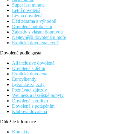
Super last minute
Letní dovolená
Levná dovolená
Děti zdarma a výhodně
Dovolená autobusem
Zájezdy s vlastní dopravou
Nejlevnější dovolená u moře
Exotická dovolená levně
Dovolená podle gusta
All inclusive dovolená
Dovolená s dětmi
Exotická dovolená
Eurovíkendy
Lyžařské zájezdy
Poznávací zájezdy
Wellness a lázeňské pobyty
Dovolená s golfem
Dovolená s potápěním
Klubová dovolená
Důležité informace
Kontakty