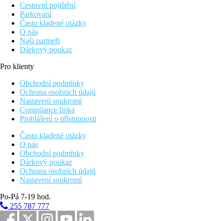
Cestovní pojištění
Parkování
Často kladené otázky
O nás
Naši partneři
Dárkový poukaz
Pro klienty
Obchodní podmínky
Ochrana osobních údajů
Nastavení soukromí
Compliance linka
Prohlášení o přístupnosti
Často kladené otázky
O nás
Obchodní podmínky
Dárkový poukaz
Ochrana osobních údajů
Nastavení soukromí
Po-Pá 7-19 hod.
255 787 777