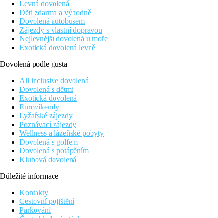
Levná dovolená
Děti zdarma a výhodně
Dovolená autobusem
Zájezdy s vlastní dopravou
Nejlevnější dovolená u moře
Exotická dovolená levně
Dovolená podle gusta
All inclusive dovolená
Dovolená s dětmi
Exotická dovolená
Eurovíkendy
Lyžařské zájezdy
Poznávací zájezdy
Wellness a lázeňské pobyty
Dovolená s golfem
Dovolená s potápěním
Klubová dovolená
Důležité informace
Kontakty
Cestovní pojištění
Parkování