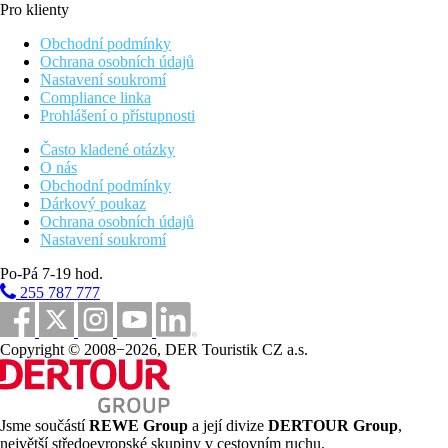
Pro klienty
Obchodní podmínky
Ochrana osobních údajů
Nastavení soukromí
Compliance linka
Prohlášení o přístupnosti
Často kladené otázky
O nás
Obchodní podmínky
Dárkový poukaz
Ochrana osobních údajů
Nastavení soukromí
Po-Pá 7-19 hod.
255 787 777
Copyright © 2008−2026, DER Touristik CZ a.s.
Jsme součástí
REWE Group
a její divize
DERTOUR Group
,
největší středoevropské skupiny v cestovním ruchu.