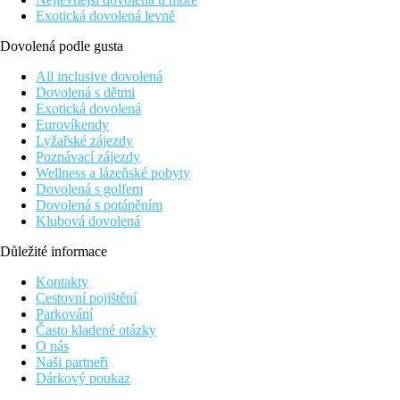
Exotická dovolená levně
Dovolená podle gusta
All inclusive dovolená
Dovolená s dětmi
Exotická dovolená
Eurovíkendy
Lyžařské zájezdy
Poznávací zájezdy
Wellness a lázeňské pobyty
Dovolená s golfem
Dovolená s potápěním
Klubová dovolená
Důležité informace
Kontakty
Cestovní pojištění
Parkování
Často kladené otázky
O nás
Naši partneři
Dárkový poukaz