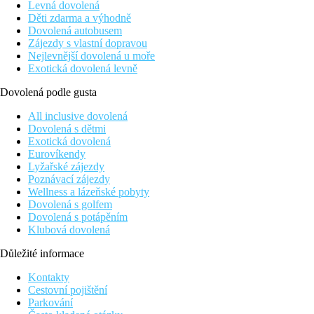
Levná dovolená
Děti zdarma a výhodně
Dovolená autobusem
Zájezdy s vlastní dopravou
Nejlevnější dovolená u moře
Exotická dovolená levně
Dovolená podle gusta
All inclusive dovolená
Dovolená s dětmi
Exotická dovolená
Eurovíkendy
Lyžařské zájezdy
Poznávací zájezdy
Wellness a lázeňské pobyty
Dovolená s golfem
Dovolená s potápěním
Klubová dovolená
Důležité informace
Kontakty
Cestovní pojištění
Parkování